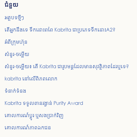
ជំនួយ
អត្ថបទថ្មីៗ
តើអ្នកដឹងទេ ទឹកដោះពពែ Kabrita ជាប្រភេទទឹកដោះA2?
អំពីក្រុមហ៊ុន
សំនួរ-ចម្លើយ
សំនួរ-ចម្លើយ៖ តើ Kabrita ជារូបមន្តដែលមានសុវត្ថិភាពដែរឬទេ?
kabrita នៅលើពិភពលោក
ទំនាក់ទំនង
Kabrita ទទួលពានរង្វាន់ Purity Award
គោលការណ៍ប្តូរ ឬសងប្រាក់វិញ
គោលការណ៍​ភាព​ឯកជន