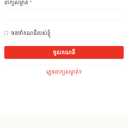
Required
ពាក្យសម្ងាត់
*
ចងចាំគណនីរបស់ខ្ញុំ
ចូលគណនី
ភ្លេចពាក្យសម្ងាត់?