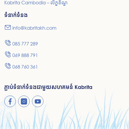
Kabrita Cambodia – ល័ក្ខខ័ណ្ឌ
ទំនាក់ទំនង
info@kabritakh.com
085 777 289
069 888 791
068 760 361
ភ្ជាប់ទំនាក់ទំនងជាមួយសហគមន៍ Kabrita