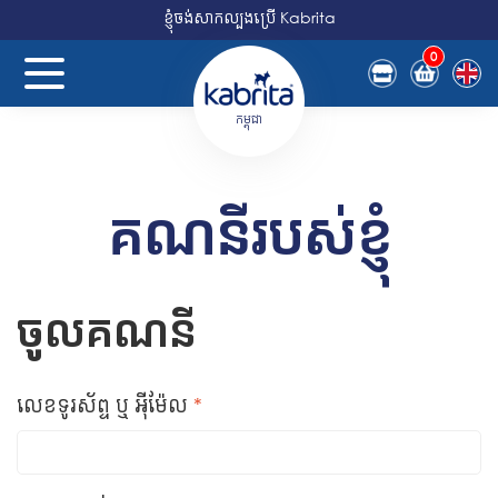
ខ្ញុំចង់សាកល្បងប្រើ Kabrita
0
កម្ពុជា
គណនី​របស់ខ្ញុំ
ចូលគណនី
Required
លេខទូរស័ព្ទ ឬ អ៊ីម៉ែល
*