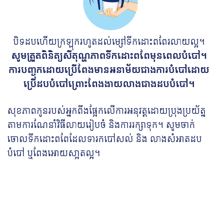
បិទដបហើយក្រឡុករហូតដល់ម្សៅទឹកដោះពពែរលាយល្អ។
សូមត្រួតពិនិត្យសីតុណ្ហភាពទឹកដោះពពែមុនពេលបំបៅ។
ការបញ្ចុកដោយប្រើពែងមានអនាម័យជាងការបំបៅដោយ
ប្រើដបបំបៅព្រោះពែងងាយលាងជាងដបបំបៅ។
សុខភាពកូនរបស់អ្នកពឹងផ្អែកលើការអនុវត្តដោយប្រុងប្រយ័ត្ន
តាមការណែនាំវិធីលាយរៀបចំ និងការរក្សាទុក។ សូមចាក់
ចោលទឹកដោះពពែដែលទារកបៅសល់ និង លាងសំអាតដប
បំបៅ ឬពែងអោយសា្អតល្អ។