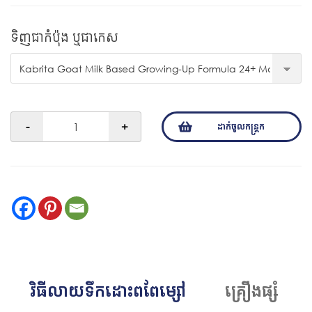
ទិញជាកំប៉ុង ឬជាកេស
Kabrita
-
+
ដាក់ចូលកន្រ្តក
Goat
Milk
Based
Growing-
Up
Formula
24+
Months
(800g)
quantity
វិធីលាយទឹកដោះពពែម្សៅ
គ្រឿងផ្សំ