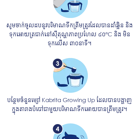
សូមចាក់ចូលដបនូវបរិមាណទឹកត្រឹមត្រូវដែលបានដាំឆ្អិន
និង
ទុកអោយត្រជាក់នៅសុីតុណ្ហភាពប្រហែល ៤០°C និង មិន
ទុកលើស ៣០នាទី។
បន្ថែមចំនួនម្សៅ Kabrita Growing Up ដែលបានបង្ហាញ
ក្នុងតារាងបំបៅជាមួយបរិមាណទឹកអោយ
បានត្រឹមត្រូវ។