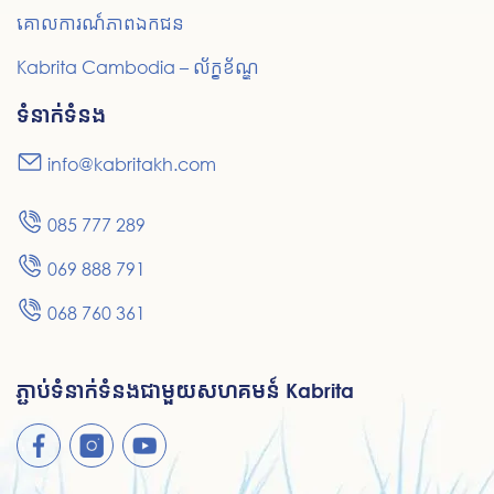
គោលការណ៍
ភាព
ឯកជន
Kabrita Cambodia – ល័ក្ខខ័ណ្ឌ
ទំនាក់ទំនង
info@kabritakh.com
085 777 289
069 888 791
068 760 361
ភ្ជាប់ទំនាក់ទំនងជាមួយសហគមន៍ Kabrita