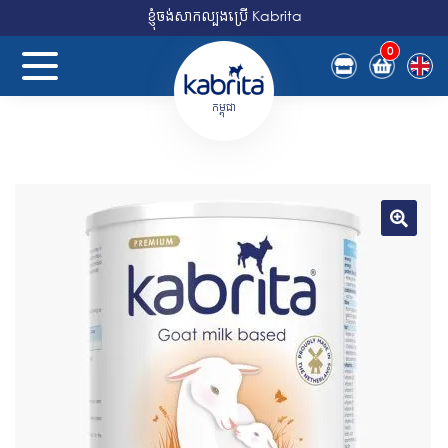
ខ្ញុំចង់សាកល្បងប្រើ Kabrita
0
កម្ពុជា
🔍