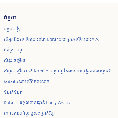
ជំនួយ
អត្ថបទថ្មីៗ
តើអ្នកដឹងទេ ទឹកដោះពពែ Kabrita ជាប្រភេទទឹកដោះA2?
អំពីក្រុមហ៊ុន
សំនួរ-ចម្លើយ
សំនួរ-ចម្លើយ៖ តើ Kabrita ជារូបមន្តដែលមានសុវត្ថិភាពដែរឬទេ?
kabrita នៅលើពិភពលោក
ទំនាក់ទំនង
Kabrita ទទួលពានរង្វាន់ Purity Award
គោលការណ៍ប្តូរ ឬសងប្រាក់វិញ