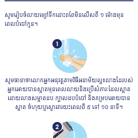
សូមរៀបចំលាយម្សៅទឹកដោះពពែមិនលើសពី
១ ម៉ោងមុន
ពេលបំបៅកូន។
សូមធានាថាលោកអ្នកអនុវត្តតាមវិធីអនាម័យល្អ៖
លាងដៃរបស់
អ្នកអោយបានស្អាតមុនពេលលាយនិងប្រើសំភារៈដែលស្អាត
ដោយលាងសម្អាតដប
ក្បាលដបបំបៅ
និងគម្របអោយបាន
ស្អាត ចំហុយឬស្ងោរវារយះពេលពី ៥
ទៅ ១០ នាទី។