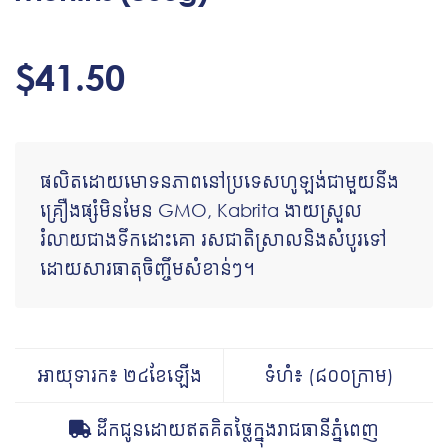
$
41.50
ផលិតដោយមោទនភាពនៅប្រទេសហូឡង់ជាមួយនឹង
គ្រឿងផ្សំមិនមែន GMO, Kabrita ងាយស្រួល
រំលាយជាងទឹកដោះគោ រសជាតិស្រាលនិងសំបូរទៅ
ដោយសារធាតុចិញ្ចឹមសំខាន់ៗ។
អាយុទារក៖ ២៤ខែឡើង
ទំហំ៖ (៨០០ក្រាម)
ដឹកជូនដោយឥតគិតថ្លៃក្នុងរាជធានីភ្នំពេញ